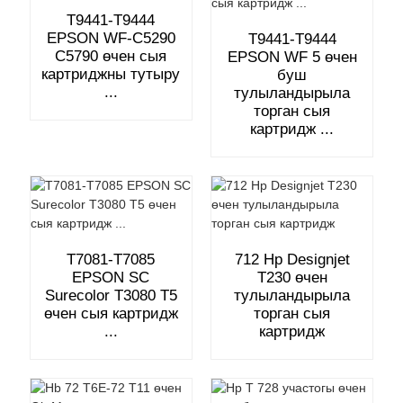
T9441-T9444
EPSON WF-C5290
T9441-T9444
C5790 өчен сыя
EPSON WF 5 өчен
картриджны тутыру
буш
...
тулыландырыла
торган сыя
картридж ...
T7081-T7085
712 Hp Designjet
EPSON SC
T230 өчен
Surecolor T3080 T5
тулыландырыла
өчен сыя картридж
торган сыя
...
картридж