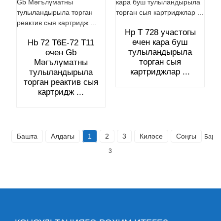
Hp T 728 участогы
өчен кара буш
Hb 72 T6E-72 T11
тулыландырыла
өчен Gb
торган сыя
Мәгълүматны
картриджлар ...
тулыландырыла
торган реактив сыя
картридж ...
Башта
Алдагы
1
2
3
Киләсе
Соңгы
Барл
3