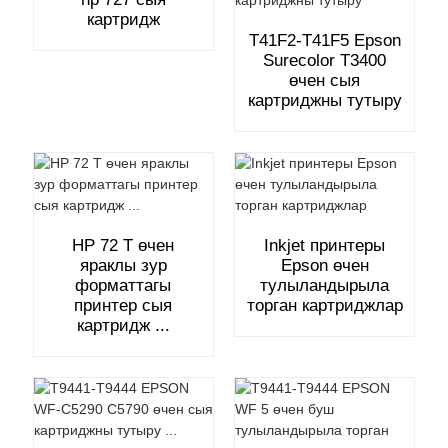
картридж
T41F2-T41F5 Epson
Surecolor T3400
өчен сыя
картриджны тутыру
HP 72 T өчен
Inkjet принтеры
яраклы зур
Epson өчен
форматтагы
тулыландырыла
принтер сыя
торган картриджлар
картридж ...