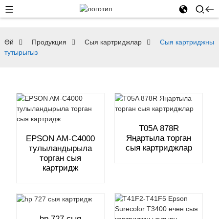
Өй
Продукция
Сыя картриджлар
Сыя картриджны
тутырыгыз
T05A 878R
Яңартыла торган
EPSON AM-C4000
сыя картриджлар
тулыландырыла
торган сыя
картридж
hp 727 сыя