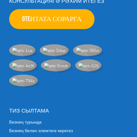
КОНСУЛЬТАЦИЯГӘ РӘХИМ ИТЕГЕЗ
OTEИТАТА СОРАРГА
ТИЗ СЫЛТАМА
Безнең турында
Безнең белән элемтәгә керегез