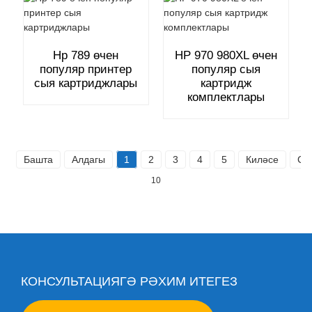
Hp 789 өчен
HP 970 980XL өчен
популяр принтер
популяр сыя
сыя картриджлары
картридж
комплектлары
Башта
Алдагы
1
2
3
4
5
Киләсе
Со
10
КОНСУЛЬТАЦИЯГӘ РӘХИМ ИТЕГЕЗ