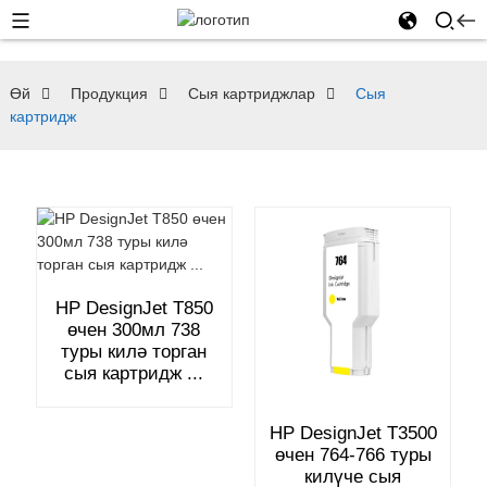
Өй
Продукция
Сыя картриджлар
Сыя
картридж
HP DesignJet T850
өчен 300мл 738
туры килә торган
сыя картридж ...
HP DesignJet T3500
өчен 764-766 туры
килүче сыя