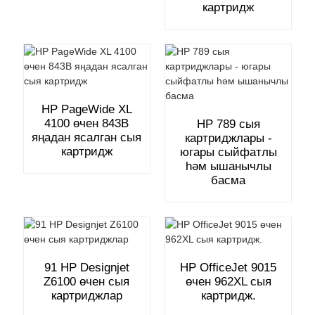
картридж
HP PageWide XL
4100 өчен 843B
HP 789 сыя
яңадан ясалган сыя
картриджлары -
картридж
югары сыйфатлы
һәм ышанычлы
басма
91 HP Designjet
HP OfficeJet 9015
Z6100 өчен сыя
өчен 962XL сыя
картриджлар
картридж.