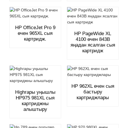
HP OfficeJet Pro 9
өчен 965XL сыя
HP PageWide XL
картридж.
4100 өчен 843B
яңадан ясалган сыя
картридж
HP 962XL өчен сыя
бастыру
Highгары уңышлы
картриджлары
HP975 981XL сыя
картриджны
алыштыру