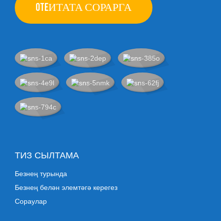
OTEИТАТА СОРАРГА
ТИЗ СЫЛТАМА
Безнең турында
Безнең белән элемтәгә керегез
Сораулар