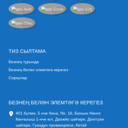
ТИЗ СЫЛТАМА
Безнең турында
Безнең белән элемтәгә керегез
Сораулар
БЕЗНЕҢ БЕЛӘН ЭЛЕМТӘГӘ КЕРЕГЕЗ
401 бүлмә, 5 нче бина, No. 16, Биньон Нанге
Көнчыгыш 1-нче юл, Даожяо шәһәре, Донггуан
шәһәре, Гуандун провинциясе, Китай