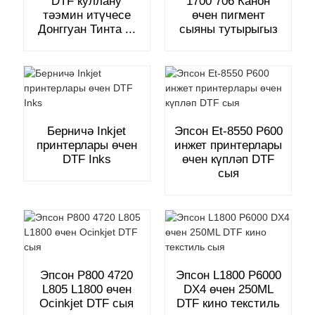
DTF куллану
1700 706 Канон
тәэмин итүчесе
өчен пигмент
Донггуан Тинта ...
сыяны тутырыгыз
Берничә Inkjet
Эпсон Et-8550 P600
принтерлары өчен
инжет принтерлары
DTF Inks
өчен күпләп DTF
сыя
Эпсон P800 4720
Эпсон L1800 P6000
L805 L1800 өчен
DX4 өчен 250ML
Ocinkjet DTF сыя
DTF кино текстиль