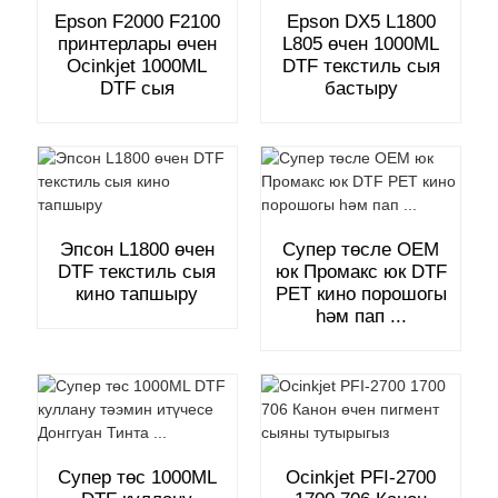
Epson F2000 F2100
Epson DX5 L1800
принтерлары өчен
L805 өчен 1000ML
Ocinkjet 1000ML
DTF текстиль сыя
DTF сыя
бастыру
Эпсон L1800 өчен
Супер төсле OEM
DTF текстиль сыя
юк Промакс юк DTF
кино тапшыру
PET кино порошогы
һәм пап ...
Супер төс 1000ML
Ocinkjet PFI-2700