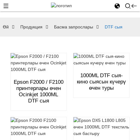
Өй
Продукция
Басма запрослары
DTF сыя
1000ML DTF сыя-
кино сыясын күчерү
Epson F2000 / F2100
өчен туры
принтерлары өчен
Ocinkjet 1000ML
DTF сыя