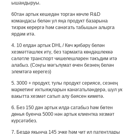
ышандыруы.
60тан артык кешедән торган көчле R&D
командасы белән ул яңа продукт базарына
тизрәк керергә һәм сәнәгать табышын алырга
ярдәм итә.
4. 10 елдан артык DHL / Көч җибәрү белән
хезмәттәшлек итү, без тармакта көндәшлеккә
сәләтле транспорт чишелешләрен тәкъдим итә
алабыз. (Соңгы мәгълүмат өчен безнең белән
элемтәгә керегез)
5. 3000 + продукт, тулы продукт сериясе, сезнең
маркетинг ихтыяҗларын канәгатьләндерә, шул ук
вакытта хезмәт сатып алу бәясен киметә.
6. Без 150 дән артык илдә сатабыз һәм бөтен
дөнья буенча 5000 нән артык клиентка хезмәт
күрсәтәбез.
7. Бездә якынча 145 эчке һәм чит ил патентлары