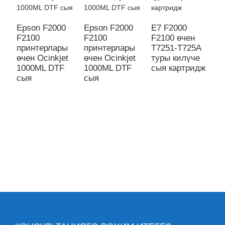
Epson F2000
Epson F2000
E7 F2000
E
F2100
F2100
F2100 өчен
F
принтерлары
принтерлары
T7251-T725A
п
өчен Ocinkjet
өчен Ocinkjet
туры килүче
ө
1000ML DTF
1000ML DTF
сыя картридж
1
сыя
сыя
с