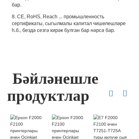
бар.
8. CE, RoHS, Reach ... промышленность
сертификаты, сыгылмалы капитал чишелешләре
һ.б., бездә сезгә кирәк булган бар нәрсә бар.
Бәйләнешле
продуктлар