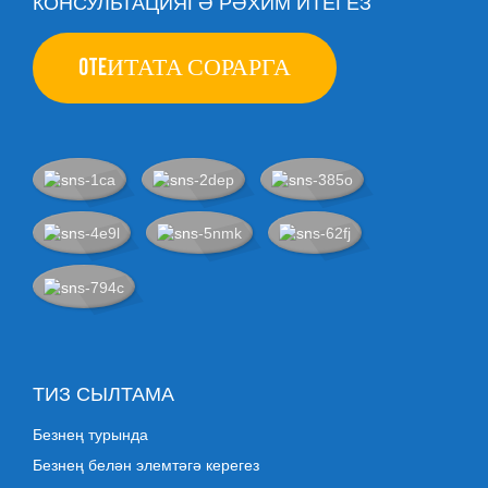
КОНСУЛЬТАЦИЯГӘ РӘХИМ ИТЕГЕЗ
OTEИТАТА СОРАРГА
ТИЗ СЫЛТАМА
Безнең турында
Безнең белән элемтәгә керегез