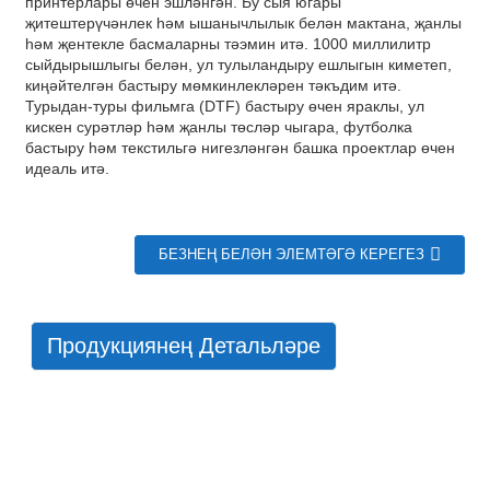
принтерлары өчен эшләнгән. Бу сыя югары
җитештерүчәнлек һәм ышанычлылык белән мактана, җанлы
һәм җентекле басмаларны тәэмин итә. 1000 миллилитр
сыйдырышлыгы белән, ул тулыландыру ешлыгын киметеп,
киңәйтелгән бастыру мөмкинлекләрен тәкъдим итә.
Турыдан-туры фильмга (DTF) бастыру өчен яраклы, ул
кискен сурәтләр һәм җанлы төсләр чыгара, футболка
бастыру һәм текстильгә нигезләнгән башка проектлар өчен
идеаль итә.
БЕЗНЕҢ БЕЛӘН ЭЛЕМТӘГӘ КЕРЕГЕЗ
Продукциянең Детальләре