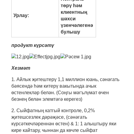
төрү һәм
клиентның
Урлау:
шәхси
үзенчәлегенә
булышу
продукт күрсәтү
Хезмәт
1. Айлык җитештерү 1,1 миллион юань, сәнәгать
бәясендә һәм китерү вакытында ачык
өстенлекләр белән. (Соңгы мәгълүмат өчен
безнең белән элемтәгә керегез)
2. Сыйфатның катгый контроле, 0,2%
җитешсезлек дәрәҗәсе, (сәнәгать
күрсәткечләреннән өстен) & 1: 1 алыштыру яки
кире кайтару, чыннан да көчле сыйфат