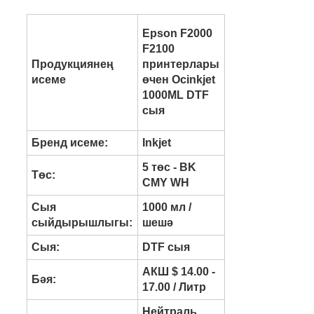
Epson F2000
F2100
Продукциянең
принтерлары
исеме
өчен Ocinkjet
1000ML DTF
сыя
Бренд исеме:
Inkjet
5 төс - BK
Төс:
CMY WH
Сыя
1000 мл /
сыйдырышлыгы:
шешә
Сыя:
DTF сыя
АКШ $ 14.00 -
Бәя:
17.00 / Литр
Нейтраль