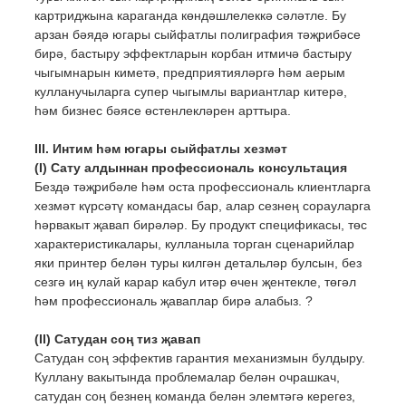
картриджына караганда көндәшлелеккә сәләтле. Бу
арзан бәядә югары сыйфатлы полиграфия тәҗрибәсе
бирә, бастыру эффектларын корбан итмичә бастыру
чыгымнарын киметә, предприятияләргә һәм аерым
кулланучыларга супер чыгымлы вариантлар китерә,
һәм бизнес бәясе өстенлекләрен арттыра.
III. Интим һәм югары сыйфатлы хезмәт
(I) Сату алдыннан профессиональ консультация
Бездә тәҗрибәле һәм оста профессиональ клиентларга
хезмәт күрсәтү командасы бар, алар сезнең сорауларга
һәрвакыт җавап бирәләр. Бу продукт спецификасы, төс
характеристикалары, кулланыла торган сценарийлар
яки принтер белән туры килгән детальләр булсын, без
сезгә иң кулай карар кабул итәр өчен җентекле, төгәл
һәм профессиональ җаваплар бирә алабыз. ?
(II) Сатудан соң тиз җавап
Сатудан соң эффектив гарантия механизмын булдыру.
Куллану вакытында проблемалар белән очрашкач,
сатудан соң безнең команда белән элемтәгә керегез,