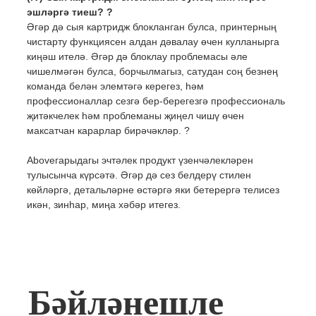
эшләргә тиеш? ?
Әгәр дә сыя картридж блокланган булса, принтерның
чистарту функциясен алдан дәвалау өчен кулланырга
киңәш ителә. Әгәр дә блоклау проблемасы әле
чишелмәгән булса, борчылмагыз, сатудан соң безнең
команда белән элемтәгә керегез, һәм
профессионаллар сезгә бер-берегезгә профессиональ
җитәкчелек һәм проблеманы җиңел чишү өчен
максатчан карарлар бирәчәкләр. ?
Aboveгарыдагы эчтәлек продукт үзенчәлекләрен
тулысынча күрсәтә. Әгәр дә сез белдерү стилен
көйләргә, детальләрне өстәргә яки бетерергә телисез
икән, зинһар, миңа хәбәр итегез.
Бәйләнешле