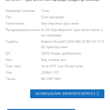
Картридж торышы
Тулы
Тип
Сыя картридж
Feзенчәлек
Бер-берсенә туры килә
Продукциянең исеме
bn-20 Бер-берсенә туры килә торган с
ыя картридж
Уңайлы
Roland VersaSTUDIO BN-20 BY-20 TY-3
00 принтер өчен
QC
100% Алдан җибәрелгән
Чип
Бер тапкыр чип
Сыя төре
Эчтә DTF сыя белән тулы
Том
220ML / PC
Төсле
BK CMY WH
БЕЗНЕҢ БЕЛӘН ЭЛЕМТӘГӘ КЕРЕГЕЗ