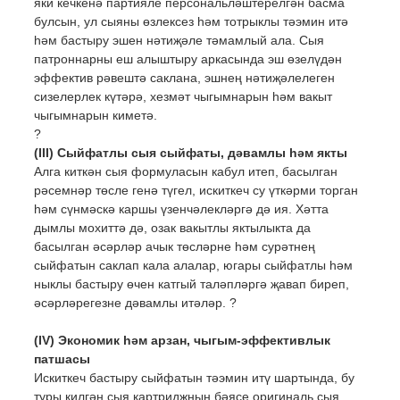
яки кечкенә партияле персональләштерелгән басма
булсын, ул сыяны өзлексез һәм тотрыклы тәэмин итә
һәм бастыру эшен нәтиҗәле тәмамлый ала. Сыя
патроннарны еш алыштыру аркасында эш өзелүдән
эффектив рәвештә саклана, эшнең нәтиҗәлелеген
сизелерлек күтәрә, хезмәт чыгымнарын һәм вакыт
чыгымнарын киметә.
?
(III) Сыйфатлы сыя сыйфаты, дәвамлы һәм якты
Алга киткән сыя формуласын кабул итеп, басылган
рәсемнәр төсле генә түгел, искиткеч су үткәрми торган
һәм сүнмәскә каршы үзенчәлекләргә дә ия. Хәтта
дымлы мохиттә дә, озак вакытлы яктылыкта да
басылган әсәрләр ачык төсләрне һәм сурәтнең
сыйфатын саклап кала алалар, югары сыйфатлы һәм
ныклы бастыру өчен катгый таләпләргә җавап биреп,
әсәрләрегезне дәвамлы итәләр. ?
(IV) Экономик һәм арзан, чыгым-эффективлык
патшасы
Искиткеч бастыру сыйфатын тәэмин итү шартында, бу
туры килгән сыя картриджның бәясе оригиналь сыя