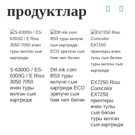
продуктлар
S-6300G / ES-
Dtf-ink.com
T
6303G / E Riso
BS3 туры
T
3050 7050
килүче сыя
F
EX7250 Riso
өчен туры
картридж ECO
т
Comcolor
килгән сыя
эретүче сыя
с
EX7250
картридж
һәм чип белән
принтеры
өчен тулы
сыя белән
туры килгән
сыя картридж