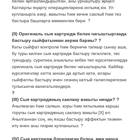
белән җиһазландырылган, аны урнаштыру җиңел.
Катлаулы яңарту операцияләренә ихтыяҗ юк. Ул
кулланырга әзер, вакытны һәм көчне саклый һәм тиз
бастыра башларга мөмкинлек бирә. ?
(II) Оригиналь сыя картридж белән чагыштырганда
бастыру сыйфатыннан аерма бармы? ?
Каты сыйфат контроле һәм берничә тапкыр сынау аша,
бу туры килгән сыя картридж бастыру төгәллеге, төс
туендыру, сурәтнең ачыклыгы кебек төп күрсәткечләрдә
оригиналь сыя картридж белән чагыштырыла. Кайбер
күрсәткечләр хәтта аннан да артып китә, ​​югары
сыйфатлы бастыру өчен сезнең катгый таләпләрегезне
тулысынча канәгатьләндерә.
?
(III) Сыя картриджның саклану вакыты нинди? ?
Ачылмаган һәм салкын, коры һәм яктылыкка каршы
торучы сыя картриджның саклану вакыты [X] ел.
Ачылганнан соң, иң яхшы бастыру эффектын тәэмин
итү өчен аны тизрәк кулланыгыз. ?
(IV) Сыя картридж блокланган булса, мин нәрсә