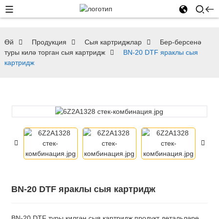
Өй
Продукция
Сыя картриджлар
Бер-берсенә
туры килә торган сыя картридж
BN-20 DTF яраклы сыя
картридж
BN-20 DTF яраклы сыя картридж
BN-20 DTF туры килгән сыя картридж продукт детальләре