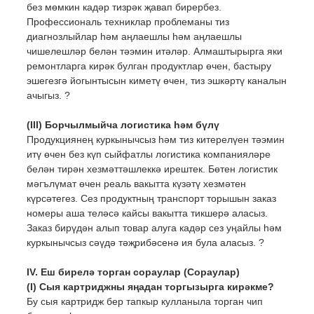
без мөмкин кадәр тизрәк җавап бирербез.
Профессиональ техниклар проблеманы тиз
диагнозлыйлар һәм аңлаешлы һәм аңлаешлы
чишелешләр белән тәэмин итәләр. Алмаштырырга яки
ремонтларга кирәк булган продуктлар өчен, бастыру
эшегезгә йогынтысын киметү өчен, тиз эшкәртү каналын
ачыгыз. ?
(III) Борчылмыйча логистика һәм бүлү
Продукциянең куркынычсыз һәм тиз китерелүен тәэмин
итү өчен без күп сыйфатлы логистика компанияләре
белән тирән хезмәттәшлеккә ирештек. Бөтен логистик
мәгълүмат өчен реаль вакытта күзәтү хезмәтен
күрсәтегез. Сез продуктның транспорт торышын заказ
номеры аша теләсә кайсы вакытта тикшерә аласыз.
Заказ бирүдән алып товар алуга кадәр сез уңайлы һәм
куркынычсыз сәүдә тәҗрибәсенә ия була аласыз. ?
IV. Еш бирелә торган сораулар (Сораулар)
(I) Сыя картриджны яңадан торгызырга кирәкме?
Бу сыя картридж бер тапкыр кулланыла торган чип