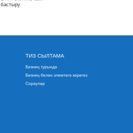
бастыру
ТИЗ СЫЛТАМА
Безнең турында
Безнең белән элемтәгә керегез
Сораулар