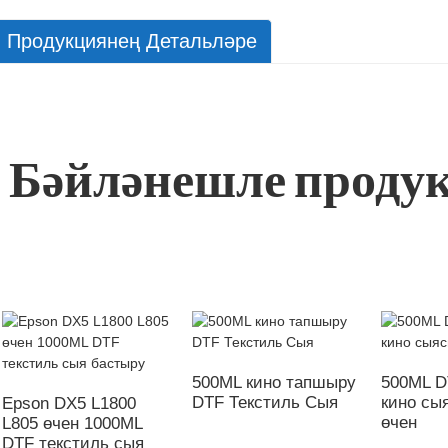
Продукциянең Детальләре
Бәйләнешле проду
500ML кино тапшыру
500ML D
DTF Текстиль Сыя
кино сы
Epson DX5 L1800
өчен
L805 өчен 1000ML
DTF текстиль сыя