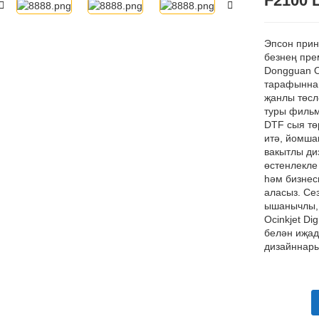
F2100 
Эпсон при
безнең пре
Dongguan Oc
тарафынна
җанлы төсл
туры фильм
DTF сыя тө
итә, йомша
вакытлы ди
өстенлекле
һәм бизнес
аласыз. Се
ышанычлы,
Ocinkjet Di
белән иҗад
дизайннар