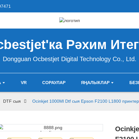
97471
bestjet'ка Рәхим Ите
Dongguan Ocbestjet Digital Technology Co., Ltd.
А
VR
СОРАУЛАР
ЯҢАЛЫКЛАР
БЕЗ
DTF сыя
Ocinkjet 1000Ml Dtf сыя Epson F2100 L1800 принте
Ocinkj
Loading...
Loading...