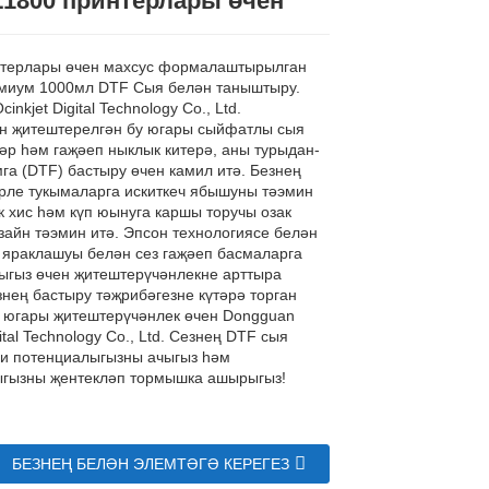
L1800 принтерлары өчен
нтерлары өчен махсус формалаштырылган
миум 1000мл DTF Сыя белән таныштыру.
inkjet Digital Technology Co., Ltd.
н җитештерелгән бу югары сыйфатлы сыя
әр һәм гаҗәеп ныклык китерә, аны турыдан-
га (DTF) бастыру өчен камил итә. Безнең
рле тукымаларга искиткеч ябышуны тәэмин
к хис һәм күп юынуга каршы торучы озак
зайн тәэмин итә. Эпсон технологиясе белән
 яраклашуы белән сез гаҗәеп басмаларга
ыгыз өчен җитештерүчәнлекне арттыра
знең бастыру тәҗрибәгезне күтәрә торган
 югары җитештерүчәнлек өчен Dongguan
gital Technology Co., Ltd. Сезнең DTF сыя
и потенциалыгызны ачыгыз һәм
ыгызны җентекләп тормышка ашырыгыз!
БЕЗНЕҢ БЕЛӘН ЭЛЕМТӘГӘ КЕРЕГЕЗ