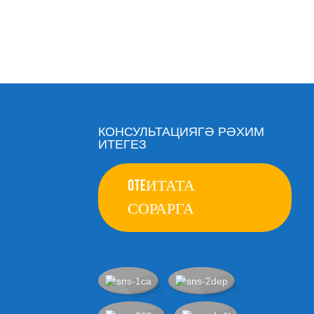
hp 727 сыя картридж
КОНСУЛЬТАЦИЯГӘ РӘХИМ
ИТЕГЕЗ
OTEИТАТА
СОРАРГА