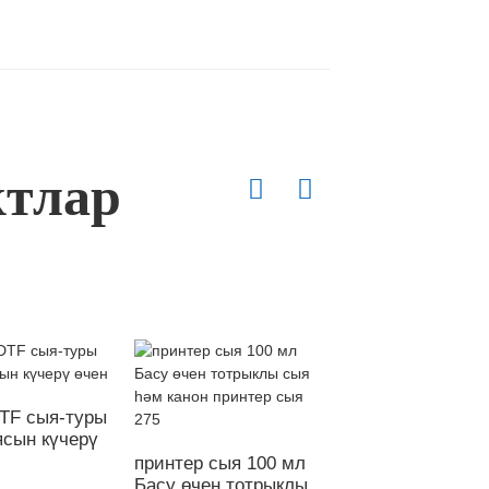
ктлар
TF сыя-туры
1000ML DTF сыя-
ясын күчерү
кино сыясын күч
өчен туры
принтер сыя 100 мл
Басу өчен тотрыклы