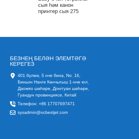
сыя һәм канон
принтер сыя 275
БЕЗНЕҢ БЕЛӘН ЭЛЕМТӘГӘ
КЕРЕГЕЗ
401 бүлмә, 5 нче бина, No. 16,
Биньон Нанге Көнчыгыш 1-нче юл,
Даожяо шәһәре, Донггуан шәһәре,
Гуандун провинциясе, Китай
Телефон: +86 17707697471
sysadmin@ocbestjet.com