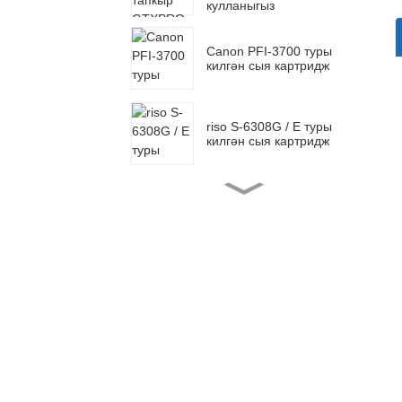
кулланыгыз
Canon PFI-3700 туры
килгән сыя картридж
riso S-6308G / E туры
килгән сыя картридж
BN-20 DTF яраклы сыя
картридж
EPSON AM-C4000
тулыландырыла торган
сыя картридж
T05A 878R Яңартыла
торган сыя картриджлар