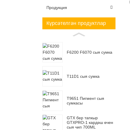
Продукция
Күрсәтелгән продуктлар
F6200 F6070 сыя сумка
T11D1 сыя сумка
T9651 Пигмент сыя
сумкасы
GTX бер тапкыр
GTXPRO-1 кардәш өчен
сыя чип 700ML