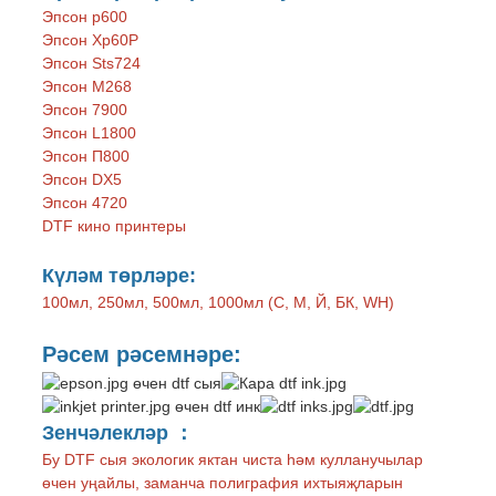
Эпсон p600
Эпсон Xp60P
Эпсон Sts724
Эпсон М268
Эпсон 7900
Эпсон L1800
Эпсон П800
Эпсон DX5
Эпсон 4720
DTF кино принтеры
Күләм төрләре:
100мл, 250мл, 500мл, 1000мл (С, М, Й, БК, WH)
Рәсем рәсемнәре:
Зенчәлекләр ：
Бу DTF сыя экологик яктан чиста һәм кулланучылар
өчен уңайлы, заманча полиграфия ихтыяҗларын