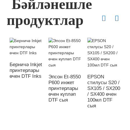
Бәйләнешле
продуктлар
Берничә Inkjet
принтерлары
өчен DTF Inks
Эпсон Et-8550
EPSON
P600 инжет
стилусы S20 /
К
принтерлары
SX105 / SX200
с
өчен күпләп
/ SX400 өчен
к
DTF сыя
100мл DTF
с
сыя
h
ө
d