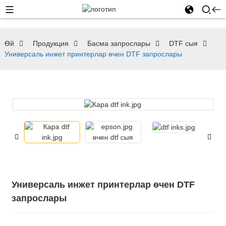
Өй
Продукция
Басма запрослары
DTF сыя
Универсаль инжет принтерлар өчен DTF запрослары
Универсаль инжет принтерлар өчен DTF
запрослары