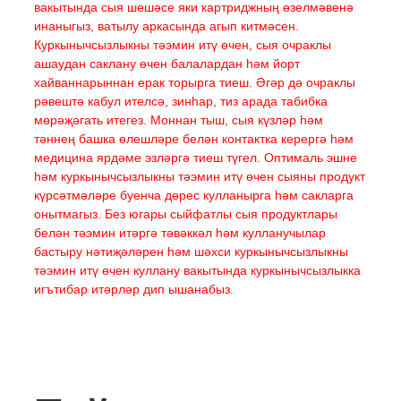
вакытында сыя шешәсе яки картриджның өзелмәвенә
инаныгыз, ватылу аркасында агып китмәсен.
Куркынычсызлыкны тәэмин итү өчен, сыя очраклы
ашаудан саклану өчен балалардан һәм йорт
хайваннарыннан ерак торырга тиеш. Әгәр дә очраклы
рәвештә кабул ителсә, зинһар, тиз арада табибка
мөрәҗәгать итегез. Моннан тыш, сыя күзләр һәм
тәннең башка өлешләре белән контактка керергә һәм
медицина ярдәме эзләргә тиеш түгел. Оптималь эшне
һәм куркынычсызлыкны тәэмин итү өчен сыяны продукт
күрсәтмәләре буенча дөрес кулланырга һәм сакларга
онытмагыз. Без югары сыйфатлы сыя продуктлары
белән тәэмин итәргә тәвәккәл һәм кулланучылар
бастыру нәтиҗәләрен һәм шәхси куркынычсызлыкны
тәэмин итү өчен куллану вакытында куркынычсызлыкка
игътибар итәрләр дип ышанабыз.