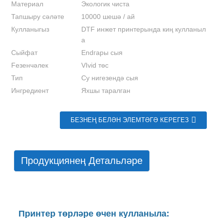
Материал
Экологик чиста
Тапшыру сәләте
10000 шешә / ай
Кулланыгыз
DTF инжет принтерында киң кулланыл
а
Сыйфат
Endгары сыя
Feзенчәлек
VIvid төс
Тип
Су нигезендә сыя
Ингредиент
Яхшы таралган
БЕЗНЕҢ БЕЛӘН ЭЛЕМТӘГӘ КЕРЕГЕЗ
Продукциянең Детальләре
Принтер төрләре өчен кулланыла: