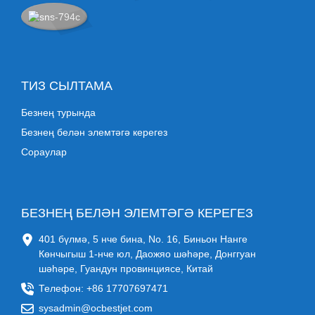
ТИЗ СЫЛТАМА
Безнең турында
Безнең белән элемтәгә керегез
Сораулар
БЕЗНЕҢ БЕЛӘН ЭЛЕМТӘГӘ КЕРЕГЕЗ
401 бүлмә, 5 нче бина, No. 16, Биньон Нанге
Көнчыгыш 1-нче юл, Даожяо шәһәре, Донггуан
шәһәре, Гуандун провинциясе, Китай
Телефон: +86 17707697471
sysadmin@ocbestjet.com