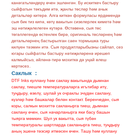
канәгатьләндерү өчен эшләнгән. Бу искиткеч бастыру
сыйфатын тәкъдим итә, җанлы төсләр һәм ачык
детальләр китерә. Алга киткән формуласы ярдәмендә
сыя бик тиз кипә, көтү вакытын сизелерлек киметә һәм
эш нәтиҗәлелеген күтәрә. Өстәвенә, сыя төс
төгәллегендә өстенлек бирә, оригиналь төсләрнең һәм
детальләрнең бастырылган саен тормышка туры
килүен тәэмин итә. Сыя продуктларыбызны сайлап, сез
югары сыйфатлы бастыру нәтиҗәләренә ирешеп
калмыйсыз, әйләнә-тирә мохиткә дә уңай өлеш
кертәсез.
.
Саклык ：
DTF Inks куллану һәм саклау вакытында дымнан
саклау, тиешле температураларга игътибар итү,
туңдыру, өзелү, шулай ук ​​очраклы эчүдән саклану,
күзләр һәм башкалар белән контакт. Беренчедән, сыя
коры, салкын мохиттә сакланырга тиеш, дымнан
саклану өчен, сыя начарланырга яки басу башын
тыярга мөмкин. Шул ук вакытта, сыя түбән
температуралы шартларда сакланырга тиеш, туңдыру
аның эшенә тәэсир итмәсен өчен. Ташу һәм куллану